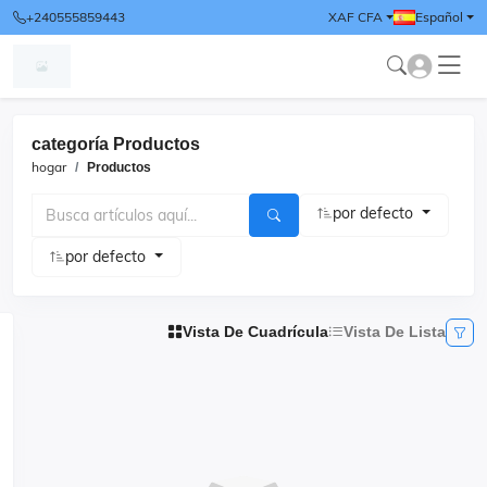
+240555859443
XAF CFA
Español
categoría Productos
hogar
Productos
por defecto
por defecto
Vista De Cuadrícula
Vista De Lista