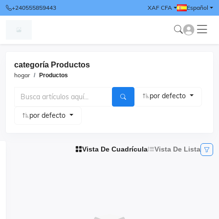
+240555859443
XAF CFA
Español
categoría Productos
hogar
Productos
por defecto
por defecto
Vista De Cuadrícula
Vista De Lista