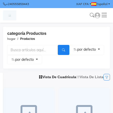
+240555859443
XAF CFA
Español
categoría Productos
hogar
Productos
por defecto
por defecto
Vista De Cuadrícula
Vista De Lista