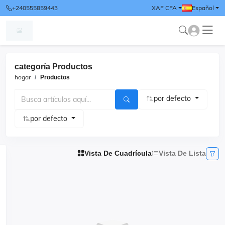
+240555859443
XAF CFA
Español
categoría Productos
hogar
Productos
por defecto
por defecto
Vista De Cuadrícula
Vista De Lista